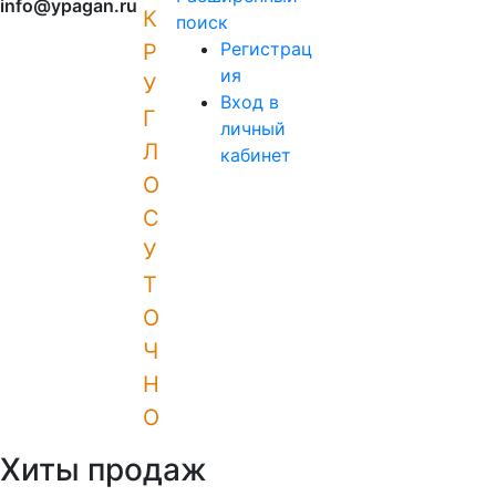
info@ypagan.ru
К
поиск
Регистрац
Р
ия
У
Вход в
Г
личный
Л
кабинет
О
С
У
Т
О
Ч
Н
О
Хиты продаж